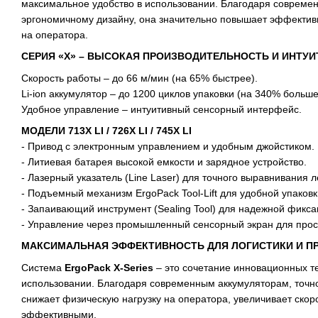
максимальное удобство в использовании. Благодаря совреме
эргономичному дизайну, она значительно повышает эффективн
на оператора.
СЕРИЯ «X» – ВЫСОКАЯ ПРОИЗВОДИТЕЛЬНОСТЬ И ИНТУ
Скорость работы – до 66 м/мин (на 65% быстрее).
Li-ion аккумулятор – до 1200 циклов упаковки (на 340% больше
Удобное управление – интуитивный сенсорный интерфейс.
МОДЕЛИ 713X LI / 726X LI / 745X LI
- Привод с электронным управлением и удобным джойстиком.
- Литиевая батарея высокой емкости и зарядное устройство.
- Лазерный указатель (Line Laser) для точного выравнивания л
- Подъемный механизм ErgoPack Tool-Lift для удобной упаковк
- Запаивающий инструмент (Sealing Tool) для надежной фикса
- Управление через промышленный сенсорный экран для прос
МАКСИМАЛЬНАЯ ЭФФЕКТИВНОСТЬ ДЛЯ ЛОГИСТИКИ И П
Система
ErgoPack X-Series
– это сочетание инновационных те
использовании. Благодаря современным аккумуляторам, точн
снижает физическую нагрузку на оператора, увеличивает скор
эффективными.