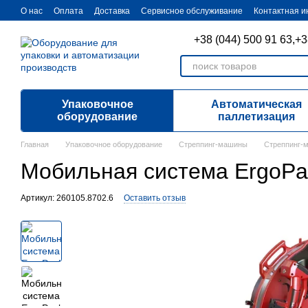
Перейти к основному контенту
О нас
Оплата
Доставка
Cервисное обслуживание
Контактная 
+38 (044) 500 91 63,
+3
Упаковочное
Автоматическая
оборудование
паллетизация
Главная
Упаковочное оборудование
Стреппинг-машины
Стреппинг-
Мобильная система ErgoPac
Артикул: 260105.8702.6
Оставить отзыв