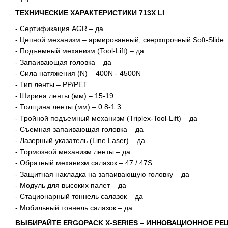
ТЕХНИЧЕСКИЕ ХАРАКТЕРИСТИКИ 713X LI
- Сертификация AGR – да
- Цепной механизм – армированный, сверхпрочный Soft-Slide
- Подъемный механизм (Tool-Lift) – да
- Запаивающая головка – да
- Сила натяжения (N) – 400N - 4500N
- Тип ленты – PP/PET
- Ширина ленты (мм) – 15-19
- Толщина ленты (мм) – 0.8-1.3
- Тройной подъемный механизм (Triplex-Tool-Lift) – да
- Съемная запаивающая головка – да
- Лазерный указатель (Line Laser) – да
- Тормозной механизм ленты – да
- Обратный механизм салазок – 47 / 47S
- Защитная накладка на запаивающую головку – да
- Модуль для высоких палет – да
- Стационарный тоннель салазок – да
- Мобильный тоннель салазок – да
ВЫБИРАЙТЕ ERGOPACK X-SERIES – ИННОВАЦИОННОЕ РЕ