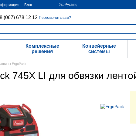
Укр
Рус
Eng
информация
Блог
8 (067) 678 12 12
Перезвонить вам?
Комплексные
Конвейерные
решения
системы
машины ErgoPack
k 745X LI для обвязки ленто