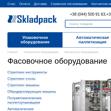
Перейти к основному контенту
О нас
Оплата
Доставка
Cервисное обслуживание
Контактная 
+38 (044) 500 91 63,
+3
Упаковочное
Автоматическая
оборудование
паллетизация
Главная
Упаковочное оборудование
Фасовочное оборудование
Фасовочное оборудование
Стреппинг-инструменты
Стреппинг-столы
Стреппинг-машины
Обандеролирующие машины
Полуавтоматические
паллетоупаковщики
Автоматические