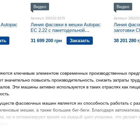
Видео
Видео
Артикул: 260102.8376
Артикул: 260102
 Autopac
Линия фасовки в мешки Autopac
Линия фасо
EC 2.22 с пакетодельной
заготовки 
машиной
ать
31 699 200 грн
Заказать
38 201 280 
ются ключевым элементом современных производственных предпри
т значительно повысить производительность, снизить затраты труд
лов. Эти машины активно используются в таких отраслях как пище
ость.
уществ фасовочных машин является их способность работать с ра
иленовые мешки, а также большие биг-беги. Благодаря автоматиз
та, но и оптимизируют время на каждый цикл упаковки, что делае
боты.
Х МАШИН