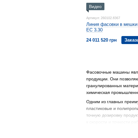
Видео
Артикул: 260102.8367
Линия фасовки в мешки
EC 3.30
24 011 520 грн
Заказ
Фасовочные машины явля
продукции. Они позволяю
гранулированных материа
химическая промышленн
Одним из главных преим
пластиковые и полипроп
точную дозировку продук
к скорости и точности ра
ТИПЫ ФАСИРОВОЧНЫ