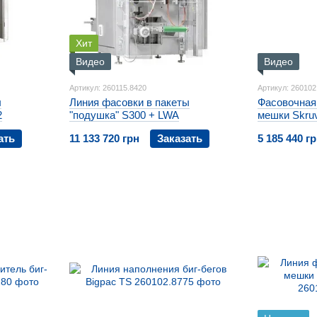
Хит
Видео
Видео
Артикул: 260115.8420
Артикул: 260102
ы
Линия фасовки в пакеты
Фасовочная
2
"подушка" S300 + LWA
мешки Skru
ать
11 133 720 грн
Заказать
5 185 440 г