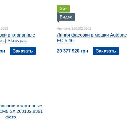
Хит
Видео
.8832
Артикул: 260102.8502
вки в клапанные
Линия фасовки в мешки Autopac
s | Skruvpac
EC 5.46
грн
Заказать
29 377 920 грн
Заказать