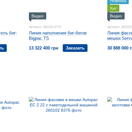
Новинка
Хит
Видео
Видео
Артикул: 260102.8775
Артикул: 260102
ель биг-
Линия наполнения биг-бегов
Линия фасо
Bigpac TS
мешки Servu
ть
13 322 400 грн
Заказать
30 888 000 