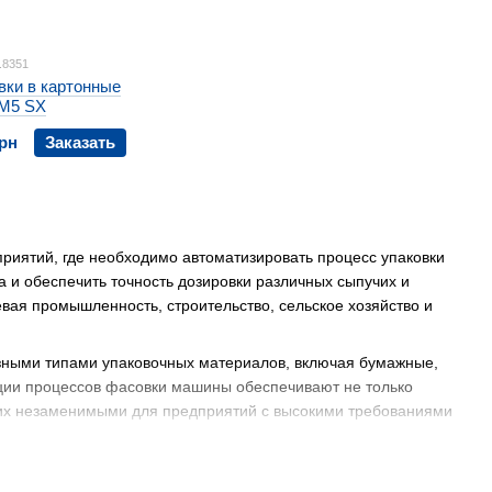
.8351
вки в картонные
CM5 SX
грн
Заказать
ятий, где необходимо автоматизировать процесс упаковки
а и обеспечить точность дозировки различных сыпучих и
вая промышленность, строительство, сельское хозяйство и
зными типами упаковочных материалов, включая бумажные,
ации процессов фасовки машины обеспечивают не только
т их незаменимыми для предприятий с высокими требованиями