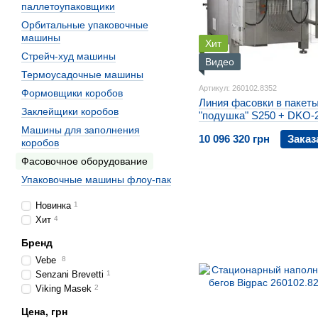
паллетоупаковщики
Орбитальные упаковочные
машины
Хит
Стрейч-худ машины
Видео
Термоусадочные машины
Артикул: 260102.8352
Формовщики коробов
Линия фасовки в пакет
Заклейщики коробов
"подушка" S250 + DKO-
Машины для заполнения
10 096 320 грн
Заказ
коробов
Фасовочное оборудование
Упаковочные машины флоу-пак
Новинка
1
Хит
4
Бренд
Vebe
8
Senzani Brevetti
1
Viking Masek
2
Цена, грн