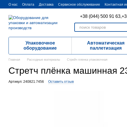
Перейти к основному контенту
О нас
Оплата
Доставка
Cервисное обслуживание
Контактная 
+38 (044) 500 91 63,
+3
Упаковочное
Автоматическая
оборудование
паллетизация
Главная
Расходные материалы
Стрейч пленка упаковочная
Стретч плёнка машинная 2
Артикул: 240821.7456
Оставить отзыв