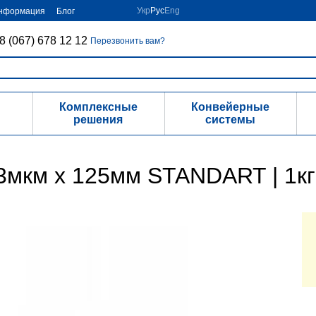
Укр
Рус
Eng
информация
Блог
8 (067) 678 12 12
Перезвонить вам?
Комплексные
Конвейерные
решения
системы
3мкм х 125мм STANDART | 1кг