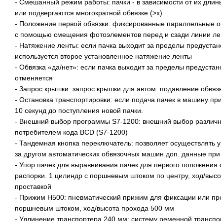
- Смешанный режим работы: пачки - в зависимости от их длины
или подвергаются многократной обвязке (>x)
- Положение первой обвязки: фиксированные параллельные об
с помощью смещения фотоэлементов перед и сзади линии ле
- Натяжение ленты: если пачка выходит за пределы предуста
используется второе установленное натяжение ленты
- Обвязка «да/нет»: если пачка выходит за пределы предуста
отменяется
- Запрос крышки: запрос крышки для автом. подавление обвязк
- Остановка транспортировки: если подача пачек в машину пр
10 секунд до поступления новой пачки.
- Внешний выбор программы S7-1200: внешний выбор различ
потребителем кода BCD (S7-1200)
- Тандемная кнопка переключатель: позволяет осуществлять
за другом автоматических обвязочных машин доп. данные пр
- Упор пачек для выравнивания пачек для первого положения
распорки. 1 цилиндр с поршневым штоком по центру, ход/выс
проставкой
- Прижим H500: пневматический прижим для фиксации или пре
поршневым штоком, ход/высота прохода 500 мм
- Удлинение транспортера 240 мм: систему ременной транспор