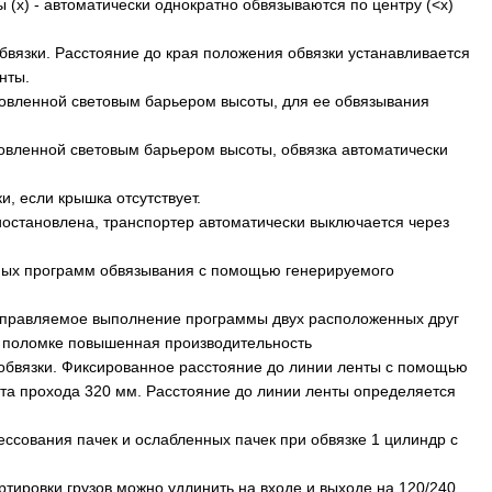
 (x) - автоматически однократно обвязываются по центру (<x)
вязки. Расстояние до края положения обвязки устанавливается
нты.
новленной световым барьером высоты, для ее обвязывания
новленной световым барьером высоты, обвязка автоматически
и, если крышка отсутствует.
иостановлена, транспортер автоматически выключается через
ных программ обвязывания с помощью генерируемого
 управляемое выполнение программы двух расположенных друг
и поломке повышенная производительность
 обвязки. Фиксированное расстояние до линии ленты с помощью
ота прохода 320 мм. Расстояние до линии ленты определяется
ссования пачек и ослабленных пачек при обвязке 1 цилиндр с
тировки грузов можно удлинить на входе и выходе на 120/240