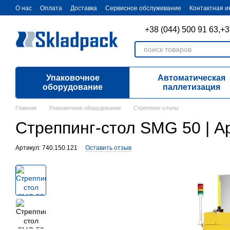
Перейти к основному контенту
О нас
Оплата
Доставка
Cервисное обслуживание
Контактная 
+38 (044) 500 91 63,
+3
Упаковочное
Автоматическая
оборудование
паллетизация
Главная
Упаковочное оборудование
Стреппинг-столы
Стреппинг-стол SMG 50 | А
Артикул: 740.150.121
Оставить отзыв