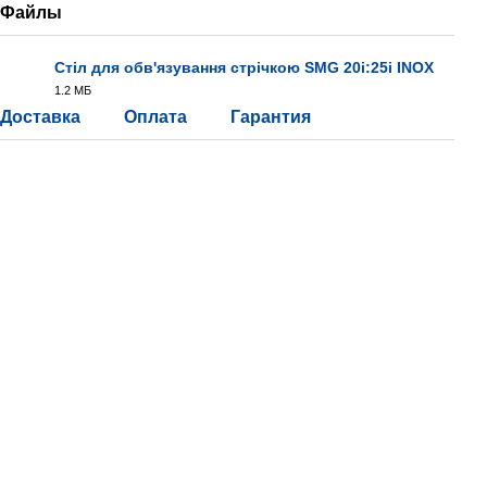
Файлы
Стіл для обв'язування стрічкою SMG 20i:25i INOX
1.2 МБ
PDF
Доставка
Оплата
Гарантия