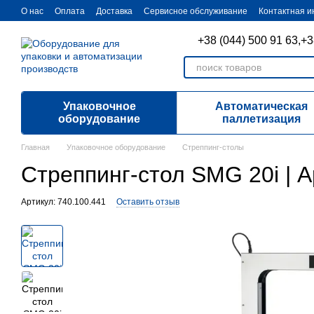
Перейти к основному контенту
О нас
Оплата
Доставка
Cервисное обслуживание
Контактная 
+38 (044) 500 91 63,
+3
Упаковочное
Автоматическая
оборудование
паллетизация
Главная
Упаковочное оборудование
Стреппинг-столы
Стреппинг-стол SMG 20i | 
Артикул: 740.100.441
Оставить отзыв