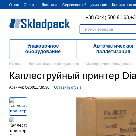
Перейти к основному контенту
О нас
Оплата
Доставка
Cервисное обслуживание
Контактная 
+38 (044) 500 91 63,
+3
Упаковочное
Автоматическая
оборудование
паллетизация
Главная
Вспомогательное оборудование
Маркировочное оборудование
Каплеструйный принтер Dia
Артикул: Q260117.8530
Оставить отзыв