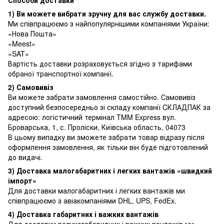
1) Ви можете вибрати зручну для вас службу доставки.
Ми співпрацюємо з найпопулярнішими компаніями України:
«Нова Пошта»
«Meest»
«SAT»
Вартість доставки розраховується згідно з тарифами
обраної транспортної компанії.
2) Самовивіз
Ви можете забрати замовлення самостійно. Самовивіз
доступний безпосередньо зі складу компанії CКЛАДПАК за
адресою: логістичний термінал TMM Express вул.
Броварська, 1, с. Проліски, Київська область, 04073
В цьому випадку ви зможете забрати товар відразу після
оформлення замовлення, як тільки він буде підготовлений
до видачі.
3) Доставка малогабаритних і легких вантажів «швидкий
імпорт»
Для доставки малогабаритних і легких вантажів ми
співпрацюємо з авіакомпаніями DHL, UPS, FedEx.
4) Доставка габаритних і важких вантажів
Для доставки великогабаритних і важких вантажів ми