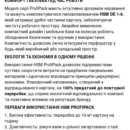
КОМФОРТ І БЕЗПЕКА ПІД ЧАС РОБОТИ
Моделі серії ProfiPack мають інтуїтивно зрозуміле керування
та можуть комплектуватися пиловловлювачем
HSM DE 1-8
,
який затримує дрібні частинки картону, забезпечуючи
чистоту робочого простору. Аварійне вимкнення,
компактний дизайн і мобільна база на колесах роблять
обладнання безпечним та зручним у використанні.
Компактність дозволяє легко інтегрувати перфоратор у
будь-який виробничий або складський простір.
ЕКОЛОГІЯ ТА ЕКОНОМІЯ В ОДНОМУ РІШЕННІ
Використання HSM ProfiPack дозволяє підприємствам
суттєво скоротити витрати на придбання пакувальних
матеріалів і одночасно впровадити принципи циркулярної
економіки. Упаковочний наповнювач, створений з
відпрацьованого картону, на
100% придатний до повторної
переробки
, що сприяє екологічній відповідальності компанії
та позитивно впливає на репутацію бренду.
ПЕРЕВАГИ ВИКОРИСТАННЯ HSM PROFIPACK
1. Висока ефективність: переробка до 10 м³ картону на
годину.
2. Довговічність: ріжучі вали з цільної загартованої сталі.