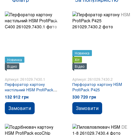
Новинка
Новинка
Хіт
Відео
Відео
Артикул: 261029.7430.1
Артикул: 261029.7430.2
Перфоратор картону
Перфоратор картону HSM
настільний HSM ProfiPack
ProfiPack P425
C400
132 912 грн
330 720 грн
Замовити
Замовити