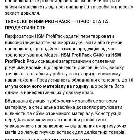
наповнювач. Це рішення дозволяє скоротити витрати,
знизити залежність від постачальників та зробити внесок у
захист довкілля.
ТЕХНОЛОГІЯ HSM PROFIPACK — ПРОСТОТА ТА
ПРОДУКТИВНІСТЬ
Перфоратори HSM ProfiPack здатні перетворювати
використаний картон на амортизуючі мати або гнучкий
наповнювач, що надійно захищає продукцію під час
транспортування. Моделі
HSM ProfiPack C400
та
HSM
ProfiPack P425
оснащені загартованими сталевими
ріжучими валами, що гарантують довговічність, високу
точність та стабільну роботу навіть при інтенсивному
навантаженні. Продуктивність обладнання становить до
10
м³ упаковочного матеріалу на годину
, що робить його
одним із найефективніших у своєму класі.
Вбудована функція турбо-режиму запобігає заторам
матеріалу, а спеціальна заслінка дозволяє регулювати
щільність та об’єм отриманого матеріалу. Конструкція
передбачає можливість створення різних типів
упаковочного наповнювача — від щільних амортизуючих
матів до легких гнучких вставок для делікатних товарів.