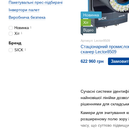
Пакетувальні прес-підбирачі
Інвертори палет
Новинка
Виробнича безпека
Хіт
Новинка
1
Відео
Хіт
1
Артикул: Lector8509
Бренд
Стаціонарний промисло
SICK
1
сканер Lector8509
622 960 грн
Замовит
Сучасні системи ідентифі
найновішої лінійки дозво
рішеннями для складських
Камери для зчитування ко
розширеному полю зору і
часу, що суттєво підвищу