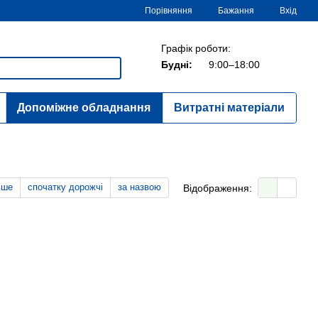
Порівняння
Бажання
Вхід
Графік роботи:
Будні:
9:00–18:00
Допоміжне обладнання
Витратні матеріали
вше
спочатку дорожчі
за назвою
Відображення: