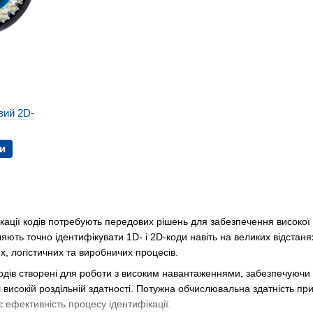
вий 2D-
и
кації кодів потребують передових рішень для забезпечення високої ш
ляють точно ідентифікувати 1D- і 2D-коди навіть на великих відстан
, логістичних та виробничих процесів.
дів створені для роботи з високим навантаженнями, забезпечуючи м
 високій роздільній здатності. Потужна обчислювальна здатність п
є ефективність процесу ідентифікації.