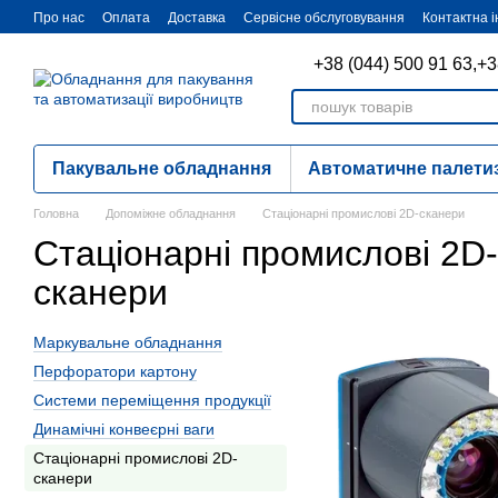
Перейти до основного контенту
Про нас
Оплата
Доставка
Сервісне обслуговування
Контактна 
+38 (044) 500 91 63,
+3
Пакувальне обладнання
Автоматичне палети
Головна
Допоміжне обладнання
Стаціонарні промислові 2D-сканери
Стаціонарні промислові 2D-
сканери
Маркувальне обладнання
Перфоратори картону
Cистеми переміщення продукції
Динамічні конвеєрні ваги
Стаціонарні промислові 2D-
сканери