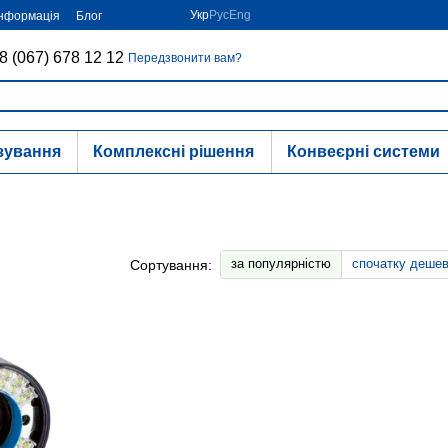
Укр
Рус
Eng
інформація
Блог
8 (067) 678 12 12
Передзвонити вам?
зування
Комплексні рішення
Конвеєрні системи
за популярністю
спочатку деше
Сортування: