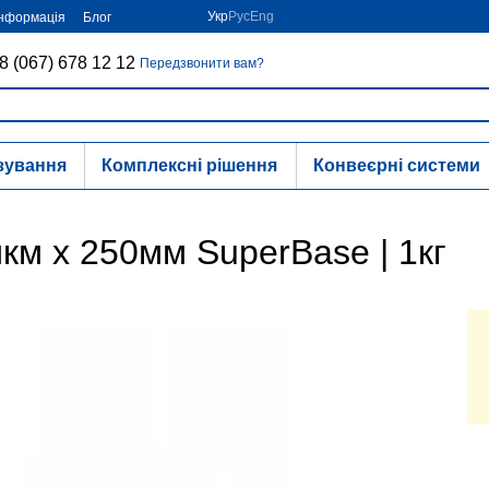
Укр
Рус
Eng
інформація
Блог
8 (067) 678 12 12
Передзвонити вам?
зування
Комплексні рішення
Конвеєрні системи
км х 250мм SuperBase | 1кг