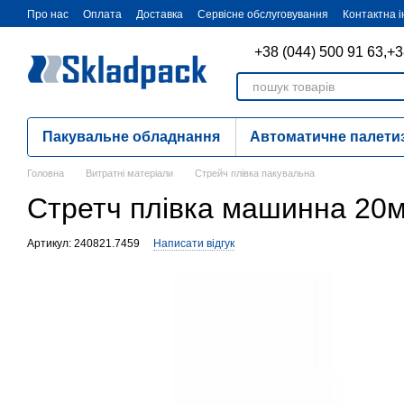
Перейти до основного контенту
Про нас
Оплата
Доставка
Сервісне обслуговування
Контактна 
+38 (044) 500 91 63,
+3
Пакувальне обладнання
Автоматичне палети
Головна
Витратні матеріали
Стрейч плівка пакувальна
Стретч плівка машинна 20м
Артикул: 240821.7459
Написати відгук