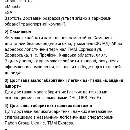
«Нова Пошта»
«Meest»
«SAT»
Вартість доставки розраховується згідно з тарифами
обраної транспортної компанії.
2) Самовивіз
Ви можете забрати замовлення самостійно. Самовивіз
доступний безпосередньо зі складу компанії CКЛАДПАК за
адресою: логістичний термінал TMM Express вул.
Броварська, 1, с. Проліски, Київська область, 04073
В цьому випадку ви зможете забрати товар відразу після
оформлення замовлення, як тільки він буде підготовлений
до видачі.
3) Доставка малогабаритних і легких вантажів «швидкий
імпорт»
Для доставки малогабаритних і легких вантажів ми
співпрацюємо з авіакомпаніями DHL, UPS, FedEx.
4) Доставка габаритних і важких вантажів
Для доставки великогабаритних і важких вантажів ми
співпрацюємо з наземними логістичними операторами
Raben Group Ukraine, TMM Express.