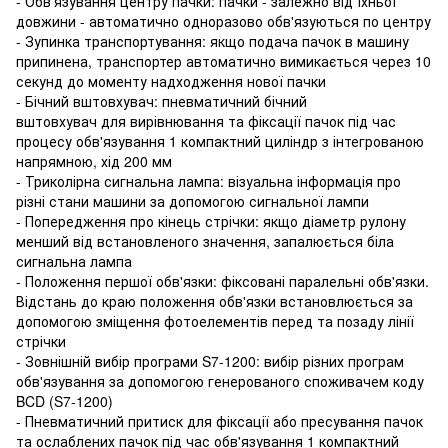
- Обв'язування центру пачки: пачки - залежно від їхньої
довжини - автоматично одноразово обв'язуються по центру
- Зупинка транспортування: якщо подача пачок в машину
припинена, транспортер автоматично вимикається через 10
секунд до моменту надходження нової пачки
- Бічний вштовхувач: пневматичний бічний
вштовхувач для вирівнювання та фіксації пачок під час
процесу обв'язування 1 компактний циліндр з інтегрованою
напрямною, хід 200 мм
- Триколірна сигнальна лампа: візуальна інформація про
різні стани машини за допомогою сигнальної лампи
- Попередження про кінець стрічки: якщо діаметр рулону
менший від встановленого значення, запалюється біла
сигнальна лампа
- Положення першої обв'язки: фіксовані паралельні обв'язки.
Відстань до краю положення обв'язки встановлюється за
допомогою зміщення фотоелементів перед та позаду лінії
стрічки
- Зовнішній вибір програми S7-1200: вибір різних програм
обв'язування за допомогою генерованого споживачем коду
BCD (S7-1200)
- Пневматичний притиск для фіксації або пресування пачок
та ослаблених пачок під час обв'язування 1 компактний