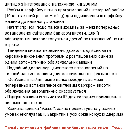
циліндр з інтегрованою напрямною, хід 200 мм
- Роз'єм інтерфейсу вільно програмований штекерний роз'єм
(10-контактний роз'єм Harting) для підключення інтерфейсу
машини до наявної установки
- Натяг стрічки: якщо пачка виходить за межі попередньо
встановленої світловим бар'єром висоти, для її
обв'язування використовується другий встановлений натяг
стрічки
- Тандемна кнопка-перемикач: дозволяє здійснювати
кероване виконання програми 2 розташованих один за
одним автоматичних обв'язувальних машин
- Подвійний диспенсер: диспенсер встановлений на
тиловій частині машини для максимальної ефективності
- Обв'язка «так/ні»: якщо пачка виходить за межі
попередньо встановленої світловим бар'єром висоти,
обв'язування автоматично скасовується
- Підігрів машини із захистом IP, для холодних приміщень із
високою вологістю
- Захисна кришка "Vessel": захист розмотувача у важких
умовах експлуатації. Закритий з усіх боків кожух із дверима
Термін поставки з фабрики виробника: 16-24 тижні.
Точну