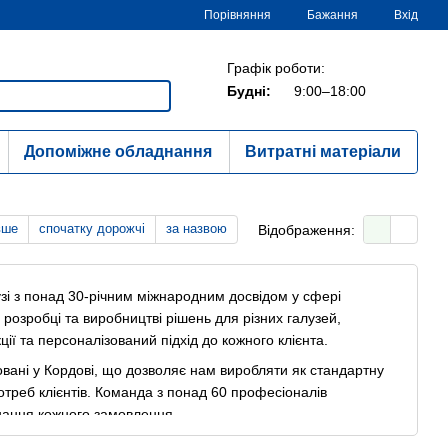
Порівняння
Бажання
Вхід
Графік роботи:
Будні:
9:00–18:00
Допоміжне обладнання
Витратні матеріали
вше
спочатку дорожчі
за назвою
Відображення:
узі з понад 30-річним міжнародним досвідом у сфері
розробці та виробництві рішень для різних галузей,
ції та персоналізований підхід до кожного клієнта.
вані у Кордові, що дозволяє нам виробляти як стандартну
потреб клієнтів. Команда з понад 60 професіоналів
конання кожного замовлення.
ваджуючи систему управління якістю згідно з ISO 9001:2015.