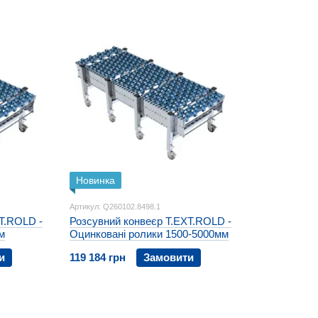
Ми прагнемо до безперервного вдосконалення, забез
технічної підтримки, створюючи надійні рішення для бі
Новинка
Артикул: Q260102.8498.1
T.ROLD -
Розсувний конвеєр T.EXT.ROLD -
м
Оцинковані ролики 1500-5000мм
и
119 184 грн
Замовити