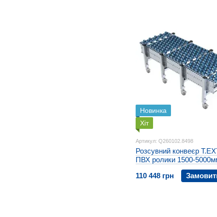
Новинка
Хіт
Артикул: Q260102.8498
Розсувний конвеєр T.EX
ПВХ ролики 1500-5000м
110 448 грн
Замовит