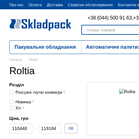
Перейти до основного контенту
Про нас
Оплата
Доставка
Сервісне обслуговування
Контактна 
+38 (044) 500 91 63,
+3
Пакувальне обладнання
Автоматичне палети
Головна
Roltia
Roltia
Розділ
Розсувні гнучкі конвеєри
2
Новинка
2
Хіт
1
Ціна, грн
Від Ціна, грн
До Ціна, грн
ОК