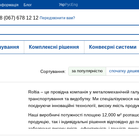
Укр
Рус
Eng
інформація
Блог
8 (067) 678 12 12
Передзвонити вам?
зування
Комплексні рішення
Конвеєрні системи
за популярністю
спочатку деше
Сортування:
Roltia – це провідна компанія у металомеханічній гал
транспортування та видобутку. Ми спеціалізуємося на 
поєднуючи інноваційні технології, високу якість продук
Наші виробничі потужності площею 12,000 м² розташо
продукцію, так і індивідуальні рішення відповідно до 
забезпечує високу якість, ефективність і точність ви
Roltia дотримується найвищих стандартів якості, впро