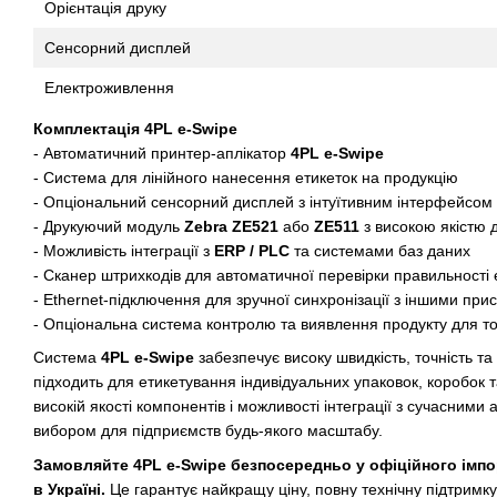
Орієнтація друку
Сенсорний дисплей
Електроживлення
Комплектація 4PL e-Swipe
- Автоматичний принтер-аплікатор
4PL e-Swipe
- Система для лінійного нанесення етикеток на продукцію
- Опціональний сенсорний дисплей з інтуїтивним інтерфейсом
- Друкуючий модуль
Zebra ZE521
або
ZE511
з високою якістю 
- Можливість інтеграції з
ERP / PLC
та системами баз даних
- Сканер штрихкодів для автоматичної перевірки правильності
- Ethernet-підключення для зручної синхронізації з іншими пр
- Опціональна система контролю та виявлення продукту для то
Система
4PL e-Swipe
забезпечує високу швидкість, точність та
підходить для етикетування індивідуальних упаковок, коробок 
високій якості компонентів і можливості інтеграції з сучасни
вибором для підприємств будь-якого масштабу.
Замовляйте 4PL e-Swipe безпосередньо у офіційного імпо
в Україні.
Це гарантує найкращу ціну, повну технічну підтримку