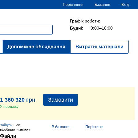
Порівняння
Бажання
Вхід
Графік роботи:
Будні:
9:00–18:00
Допоміжне обладнання
Витратні матеріали
1 360 320 грн
Замовити
У продажу
Зайдіть
, щоб
В бажання
Порівняти
відобразити знижку
Файли