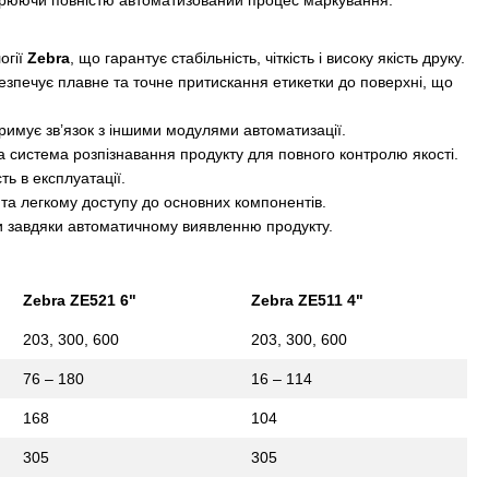
творюючи повністю автоматизований процес маркування.
огії
Zebra
, що гарантує стабільність, чіткість і високу якість друку.
безпечує плавне та точне притискання етикетки до поверхні, що
римує зв’язок з іншими модулями автоматизації.
а система розпізнавання продукту для повного контролю якості.
ть в експлуатації.
ї та легкому доступу до основних компонентів.
ари завдяки автоматичному виявленню продукту.
Zebra ZE521 6"
Zebra ZE511 4"
203, 300, 600
203, 300, 600
76 – 180
16 – 114
168
104
305
305