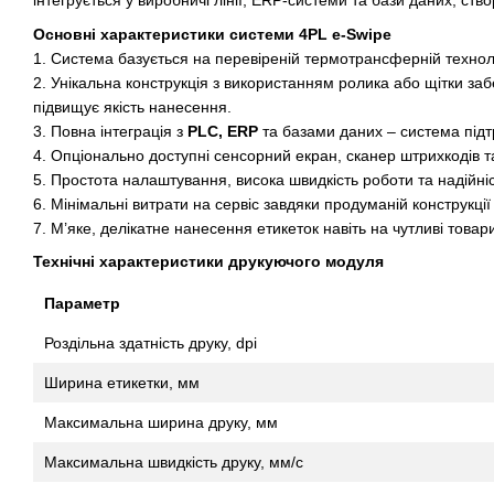
інтегрується у виробничі лінії, ERP-системи та бази даних, с
Основні характеристики системи 4PL e-Swipe
1. Система базується на перевіреній термотрансферній технол
2. Унікальна конструкція з використанням ролика або щітки за
підвищує якість нанесення.
3. Повна інтеграція з
PLC, ERP
та базами даних – система підт
4. Опціонально доступні сенсорний екран, сканер штрихкодів т
5. Простота налаштування, висока швидкість роботи та надійніс
6. Мінімальні витрати на сервіс завдяки продуманій конструкці
7. М’яке, делікатне нанесення етикеток навіть на чутливі тов
Технічні характеристики друкуючого модуля
Параметр
Роздільна здатність друку, dpi
Ширина етикетки, мм
Максимальна ширина друку, мм
Максимальна швидкість друку, мм/с