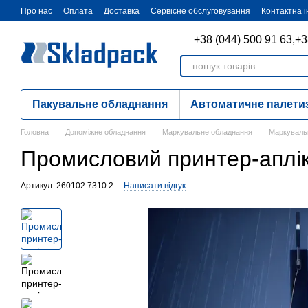
Перейти до основного контенту
Про нас
Оплата
Доставка
Сервісне обслуговування
Контактна 
+38 (044) 500 91 63,
+3
Пакувальне обладнання
Автоматичне палети
Головна
Допоміжне обладнання
Маркувальне обладнання
Маркувальн
Промисловий принтер-аплік
Артикул: 260102.7310.2
Написати відгук