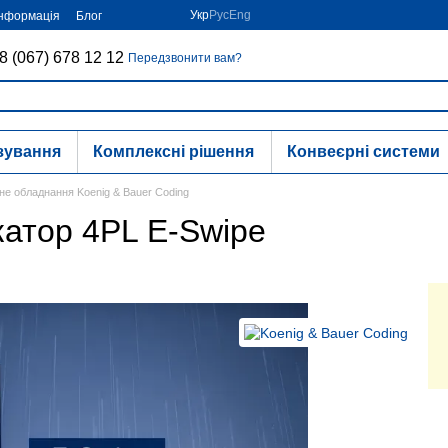
Укр
Рус
Eng
інформація
Блог
8 (067) 678 12 12
Передзвонити вам?
зування
Комплексні рішення
Конвеєрні системи
е обладнання Koenig & Bauer Coding
атор 4PL E-Swipe