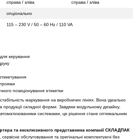
справа / зліва
справа / зліва
опціонально
115 – 230 V / 50 – 60 Hz / 110 VA
 для керування
друку
 етикетування
истроями
чного позиціонування етикетки
 стабільність маркування на виробничих лініях. Вона ідеально
та продукції складної форми. Завдяки модульному дизайну,
ми автоматизованими системами, це рішення стане оптимальним
ртера та ексклюзивного представника компанії
СКЛАДПАК
, сервісне обслуговування та оригінальні комплектуючі без