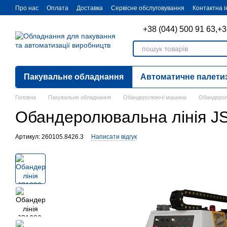
Перейти до основного контенту
Про нас
Оплата
Доставка
Сервісне обслуговування
Контактна 
+38 (044) 500 91 63,
+3
Пакувальне обладнання
Автоматичне палети
Головна
Пакувальне обладнання
Обандеролюючі машини
Обандерол
Обандеролювальна лінія J
Артикул: 260105.8426.3
Написати відгук