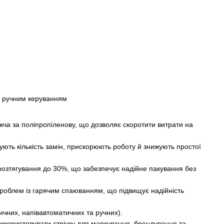
 ручним керуванням
нижча за поліпропіленову, що дозволяє скоротити витрати на
ють кількість замін, прискорюють роботу й знижують простої
г, розтягування до 30%, що забезпечує надійне пакування без
 проблем із гарячим спаюванням, що підвищує надійність
ичних, напівавтоматичних та ручних).
икористовувати стрічку для маркування, брендування та