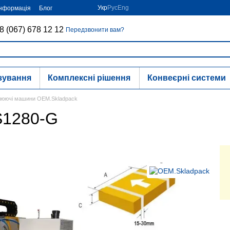
Укр
Рус
Eng
інформація
Блог
8 (067) 678 12 12
Передзвонити вам?
зування
Комплексні рішення
Конвеєрні системи
юючі машини OEM.Skladpack
S1280-G