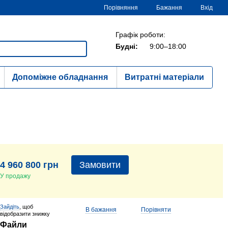
Порівняння
Бажання
Вхід
Графік роботи:
Будні:
9:00–18:00
Допоміжне обладнання
Витратні матеріали
4 960 800 грн
Замовити
У продажу
Зайдіть
, щоб
В бажання
Порівняти
відобразити знижку
Файли