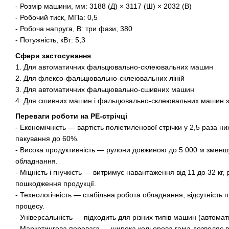
- Розмір машини, мм: 3188 (Д) × 3117 (Ш) × 2032 (В)
- Робочий тиск, МПа: 0,5
- Робоча напруга, В: три фази, 380
- Потужність, кВт: 5,3
Сфери застосування
1. Для автоматичних фальцювально-склеювальних машин
2. Для флексо-фальцювально-склеювальних ліній
3. Для автоматичних фальцювально-сшивних машин
4. Для сшивних машин і фальцювально-склеювальних машин з
Переваги роботи на PE-стрічці
- Економічність — вартість поліетиленової стрічки у 2,5 раза 
пакування до 60%.
- Висока продуктивність — рулони довжиною до 5 000 м зменшу
обладнання.
- Міцність і гнучкість — витримує навантаження від 11 до 32 к
пошкодження продукції.
- Технологічність — стабільна робота обладнання, відсутність
процесу.
- Універсальність — підходить для різних типів машин (автомат
- Маркетингова перевага — широка кольорова гама дозволяє в