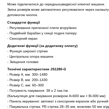
Може підключатися до середньошвидкісної клеючої машини.
Зміна розмірів може автоматично регулюватися через налашту
допомогою кнопок.
Стандартні функції
- Регулювання притискної плити вгору/вниз
- Подвійний барабан у секції подачі паперу
- Сенсорний екран
Додаткові функції (за додаткову оплату)
- Функція широкої стрічки
- Центральна опора машини
- Зміщення головки
Технічні характеристики JS1280-G
- Розмір A, мм: 300–1480
- Розмір B, мм: 200–1430
- Розмір C, мм: 60–300
- Потужність пакування: 38 ± 2 пак./хв.
(Калькуляція для пакування розміром A=600 мм × B=300 мм)
- Панель керування: автомат з сенсорним екраном або ручний
- Пакувальна стрічка: PE-стрічка 28–35 мм, можливо 50 мм згі