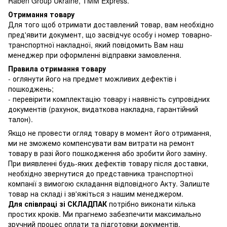
Raben Group Ukraine, TMM Express.
Отримання товару
Для того щоб отримати доставлений товар, вам необхідно
пред'явити документ, що засвідчує особу і номер товарно-
транспортної накладної, який повідомить Вам наш
менеджер при оформленні відправки замовлення.
Правила отримання товару
- оглянути його на предмет можливих дефектів і
пошкоджень;
- перевірити комплектацію товару і наявність супровідних
документів (рахунок, видаткова накладна, гарантійний
талон).
Якщо не провести огляд товару в момент його отримання,
ми не зможемо компенсувати вам витрати на ремонт
товару в разі його пошкодження або зробити його заміну.
При виявленні будь-яких дефектів товару після доставки,
необхідно звернутися до представника транспортної
компанії з вимогою складання відповідного Акту. Залиште
товар на складі і зв'яжіться з нашим менеджером.
Для співпраці зі СКЛАДПАК
потрібно виконати кілька
простих кроків. Ми прагнемо забезпечити максимально
зручний процес оплати та підготовки документів.