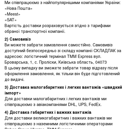
Ми співпрацюємо з найпопулярнішими компаніями України:
«Нова Пошта»
«Meest»
«SAT»
Вартість доставки розраховується згідно з тарифами
обраної транспортної компанії.
2) Самовивіз
Ви можете забрати замовлення самостійно. Самовивіз
доступний безпосередньо зі складу компанії CКЛАДПАК за
адресою: логістичний термінал TMM Express вул.
Броварська, 1, с. Проліски, Київська область, 04073
В цьому випадку ви зможете забрати товар відразу після
оформлення замовлення, як тільки він буде підготовлений
до видачі.
3) Доставка малогабаритних і легких вантажів «швидкий
імпорт»
Для доставки малогабаритних і легких вантажів ми
співпрацюємо з авіакомпаніями DHL, UPS, FedEx.
4) Доставка габаритних і важких вантажів
Для доставки великогабаритних і важких вантажів ми
співпрацюємо з наземними логістичними операторами